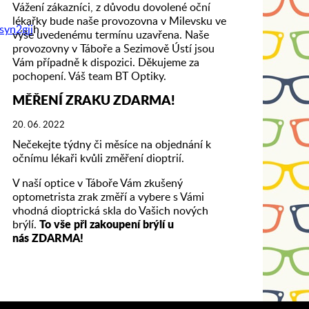
Vážení zákazníci, z důvodu dovolené oční
lékařky bude naše provozovna v Milevsku ve
yn2gjj
h
výše uvedenému termínu uzavřena. Naše
provozovny v Táboře a Sezimově Ústí jsou
Vám případně k dispozici. Děkujeme za
pochopení. Váš team BT Optiky.
MĚŘENÍ ZRAKU ZDARMA!
20. 06. 2022
Nečekejte týdny či měsíce na objednání k
očnímu lékaři kvůli změření dioptrií.
V naší optice v Táboře Vám zkušený
optometrista zrak změří a vybere s Vámi
vhodná dioptrická skla do Vašich nových
brýlí.
To vše při zakoupení brýlí u
nás ZDARMA!