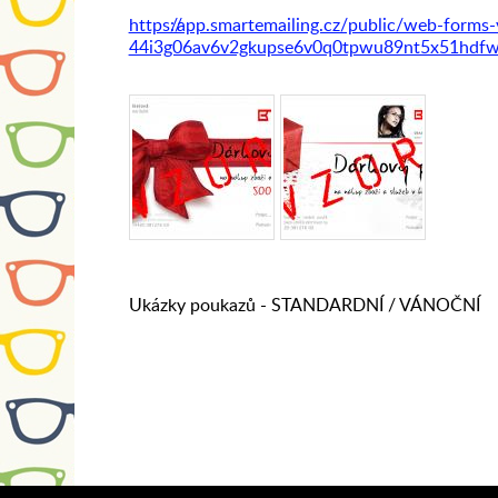
https://app.smartemailing.cz/public/web-forms
44i3g06av6v2gkupse6v0q0tpwu89nt5x51hdfwl
Ukázky poukazů - STANDARDNÍ / VÁNOČNÍ