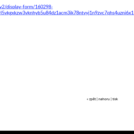
-v2/display-form/160298-
5vkgxkzw3vknhyb5u84dz1acm3ik78ntvyj1n9zvc7qhs4uzni6x1s
«
zpět
|
nahoru
|
tisk