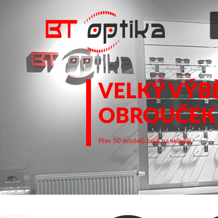
VELKÝ VÝB
OBROUČEK
Přes 50 modelů brýlí na skladě!